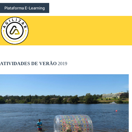
Pular
para
Plataforma E-Learning
o
conteúdo
SOBRE NÓS
FORMAÇÃO PROF
ATIVIDADES DE VERÃO
2019