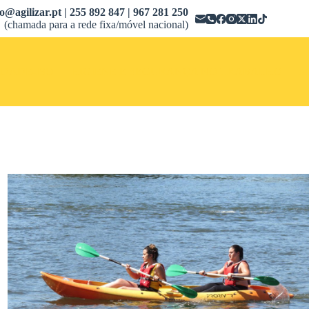
fo@agilizar.pt | 255 892 847 | 967 281 250
(chamada para a rede fixa/móvel nacional)
DADE-ISO
HIGIENE E SEGURANÇA NO TRABALHO
M