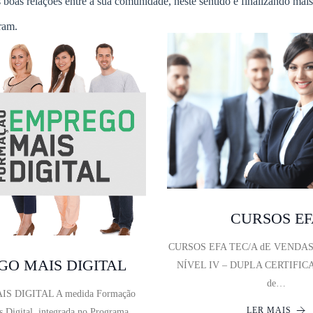
boas relações entre a sua comunidade, neste sentido e finalizando mai
ram.
CURSOS E
CURSOS EFA TEC/A dE VENDA
GO MAIS DIGITAL
NÍVEL IV – DUPLA CERTIFICA
de…
S DIGITAL A medida Formação
LER MAIS
 Digital, integrada no Programa