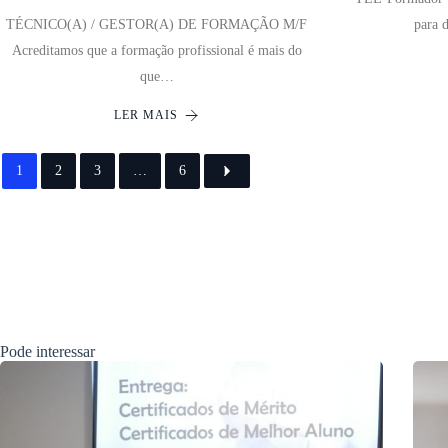
TÉCNICO(A) / GESTOR(A) DE FORMAÇÃO M/F
para 
Acreditamos que a formação profissional é mais do
que…
LER MAIS
1
2
3
…
6
Pode interessar